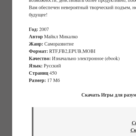
Вам обеспечен невероятный творческий подъем, 
будущее!
Год:
2007
Автор
Майкл Микалко
Жанр:
Саморазвитие
Формат:
RTF,FB2,EPUB,MOBI
Качество:
Изначально электронное (ebook)
Язык:
Русский
Страниц
450
Размер:
17 Мб
Скачать Игры для разу
С
Ск