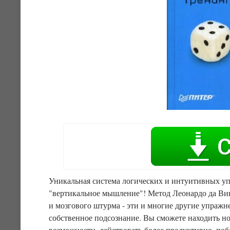
Уникальная система логических и интуитивных уп
"вертикальное мышление"! Метод Леонардо да Вин
и мозгового штурма - эти и многие другие упражн
собственное подсознание. Вы сможете находить но
возможности, действовать более продуктивно, поб