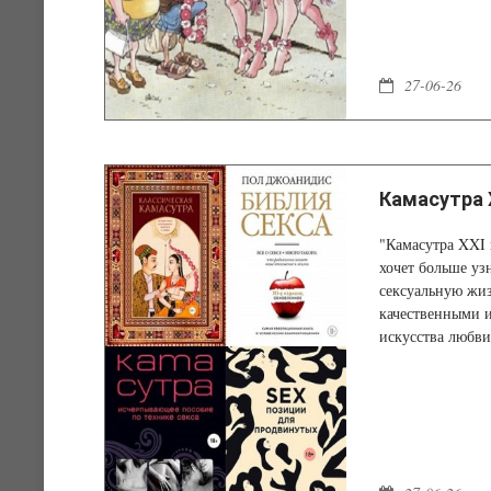
27-06-26
Камасутра X
"Камасутра XXI 
хочет больше узн
сексуальную жиз
качественными 
искусства любв