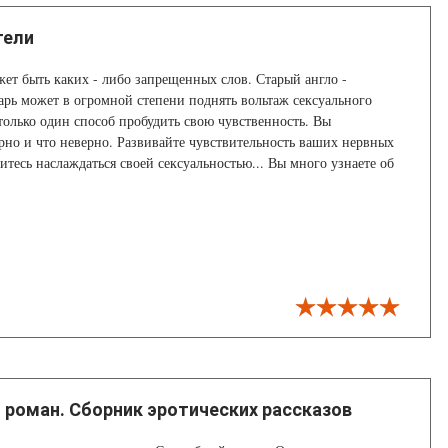
тели
жет быть каких - либо запрещенных слов. Старый англо -
арь может в огромной степени поднять вольтаж сексуального
 только один способ пробудить свою чувственность. Вы
ерно и что неверно. Развивайте чувствительность ваших нервных
итесь наслаждаться своей сексуальностью... Вы много узнаете об
х женщины. Мужчины тоже их имеют но даже не знают, где они
ь есть главы, которые рассказывают мужчинам все о женщинах...
роман. Сборник эротических рассказов