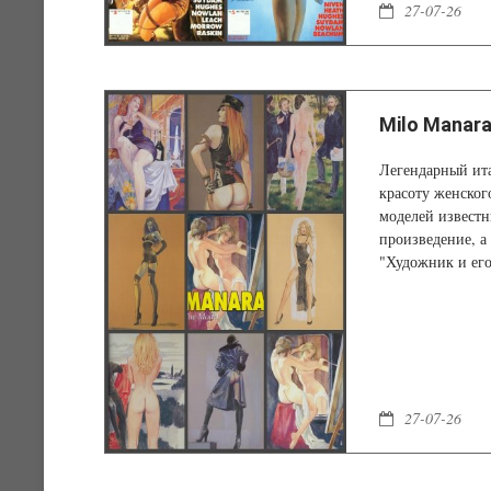
27-07-26
Milo Manara
Легендарный ит
красоту женског
моделей известн
произведение, а 
"Художник и его
27-07-26