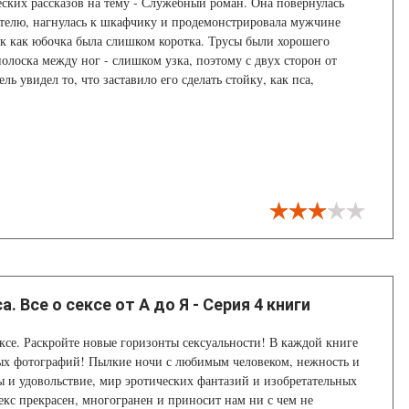
ских рассказов на тему - Служебный роман. Она повернулась
телю, нагнулась к шкафчику и продемонстрировала мужчине
ак как юбочка была слишком коротка. Трусы были хорошего
полоска между ног - слишком узка, поэтому с двух сторон от
ль увидел то, что заставило его сделать стойку, как пса,
.
а. Все о сексе от А до Я - Серия 4 книги
ексе. Раскройте новые горизонты сексуальности! В каждой книге
ых фотографий! Пылкие ночи с любимым человеком, нежность и
ны и удовольствие, мир эротических фантазий и изобретательных
секс прекрасен, многогранен и приносит нам ни с чем не