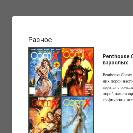
Разное
Penthouse 
взрослых
Penthouse Comix
них порой насто
верится с больши
порой даже извр
графических ист