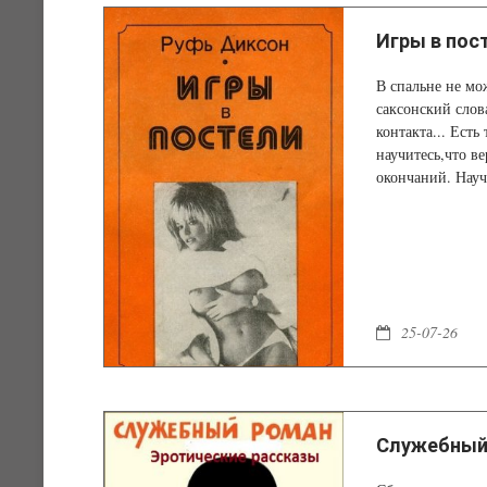
Игры в пос
В спальне не мо
саксонский слов
контакта... Есть
научитесь,что в
окончаний. Науч
эрогенных зона
находятся. Здес
25-07-26
Служебный 