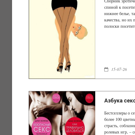
Сборник эротиче
спиной к посети
нижнее белье, т
качества, но их 
полоски посетите
почуявшего дичь
15-07-26
Азбука секс
Бестселлеры о с
более 100 цветн
страсть, соблаз
ролевых игр, – 