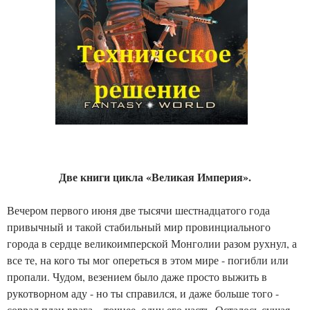
Две книги цикла «Великая Империя».
Вечером первого июня две тысячи шестнадцатого года
привычный и такой стабильный мир провинциального
города в сердце великоимперской Монголии разом рухнул, а
все те, на кого ты мог опереться в этом мире - погибли или
пропали. Чудом, везением было даже просто выжить в
рукотворном аду - но ты справился, и даже больше того -
сорвал план врага... точнее, одну его часть. Осталось сущая