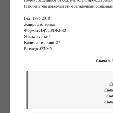
И почему мы доверяем этим загадочным создания
Год:
1996-2018
Жанр:
Эзотерика
Формат:
DjVu,PDF,FB2
Язык:
Русский
Количество книг
87
Размер:
573 Мб
Скачать 
С
Скач
Ска
Скач