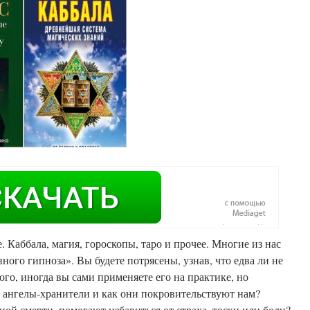
. Каббала, магия, гороскопы, таро и прочее. Многие из нас
ого гипноза». Вы будете потрясены, узнав, что едва ли не
ого, иногда вы сами применяете его на практике, но
е ангелы-хранители и как они покровительствуют нам?
ой смерти, помогают избавиться от страха, тоски или боли?