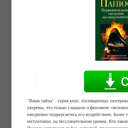
"Ваша тайна" - серия книг, посвященных эзотерике
уверены, что только слышали о феномене «мгновенн
ежедневно подвергаетесь его воздействию. Более т
интуитивно, на бессознательном уровне. Кто таки
Почему защищают от бед, напастей, преждевременн