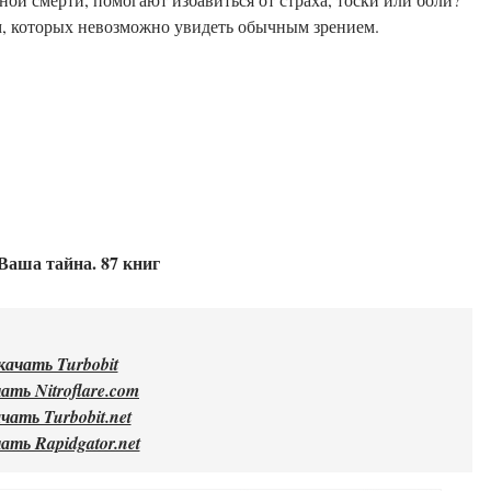
м, которых невозможно увидеть обычным зрением.
Ваша тайна. 87 книг
качать Turbobit
ать Nitroflare.com
чать Turbobit.net
ать Rapidgator.net