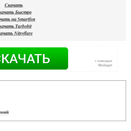
Скачать
качать Быстро
чать на Smartfon
качать Turbobit
ачать Nitroflare
ений