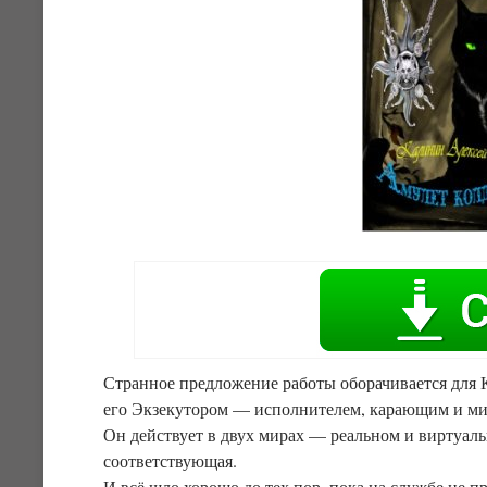
Странное предложение работы оборачивается для 
его Экзекутором — исполнителем, карающим и м
Он действует в двух мирах — реальном и виртуальн
соответствующая.
И всё шло хорошо до тех пор, пока на службе не