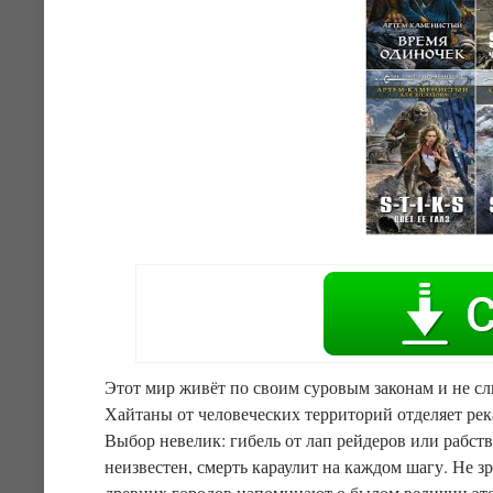
Этот мир живёт по своим суровым законам и не с
Хайтаны от человеческих территорий отделяет рек
Выбор невелик: гибель от лап рейдеров или рабст
неизвестен, смерть караулит на каждом шагу. Не 
древних городов напоминают о былом величии это