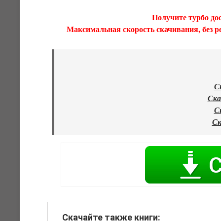
Получите турбо дос
Максимальная скорость скачивания, без р
С
Ска
С
Ск
Скачайте также книги: