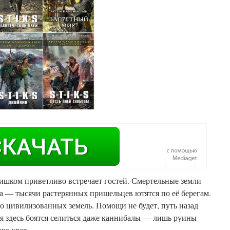
лишком приветливо встречает гостей. Смертельные земли
а — тысячи растерянных пришельцев ютятся по её берегам.
во цивилизованных земель. Помощи не будет, путь назад
зря здесь боятся селиться даже каннибалы — лишь руины
го края.