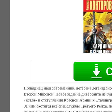
Попаданец наш современник, ветерана легендарн
Второй Мировой. Новое задание диверсанта из буд
«котла» и отступления Красной Армии к Сталингр
За ним охотятся все спецслужбы Третьего Рейха, 
на помощь разведгруппа НКВД имеет приказ ликви