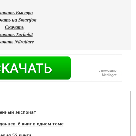
качать Быстро
чать на Smartfon
Скачать
качать Turbobit
ачать Nitroflare
зейный экспонат
анцев. 6 книг в одном томе
Серия 52 книги