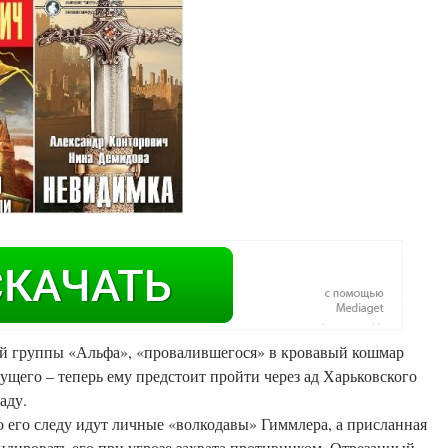
ой группы «Альфа», «провалившегося» в кровавый кошмар
ущего – теперь ему предстоит пройти через ад Харьковского
аду.
по его следу идут личные «волкодавы» Гиммлера, а присланная
дировать его при угрозе захвата противником. Отрезанный