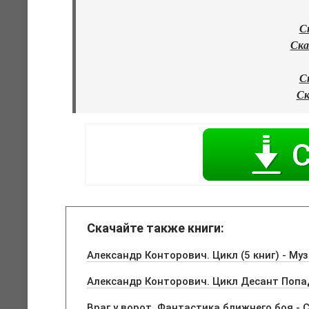
С
Ска
С
Ск
Скачайте также книги:
Александр Конторович. Цикл (5 книг) - Му
Александр Конторович. Цикл Десант Попад
Враг у ворот. Фантастика ближнего боя - 