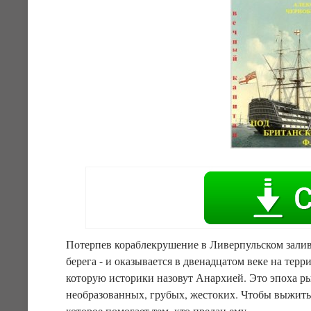
Потерпев кораблекрушение в Ливерпульском заливе
берега - и оказывается в двенадцатом веке на тер
которую историки назовут Анархией. Это эпоха рыц
необразованных, грубых, жестоких. Чтобы выжить с
которое помогает тем, кто предан ему.