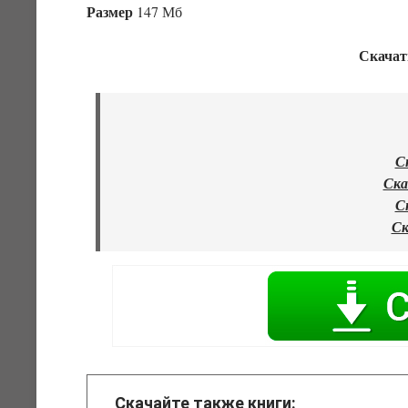
Размер
147 Мб
Скачат
С
Ска
С
Ск
Скачайте также книги: