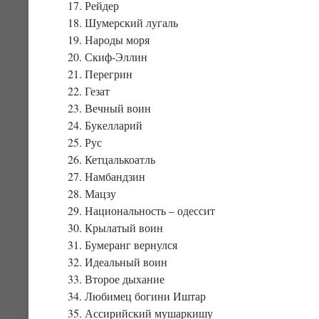
17. Рейдер
18. Шумерский лугаль
19. Народы моря
20. Скиф-Эллин
21. Перегрин
22. Гезат
23. Вечный воин
24. Букелларий
25. Рус
26. Кетцалькоатль
27. Намбандзин
28. Мацзу
29. Национальность – одессит
30. Крылатый воин
31. Бумеранг вернулся
32. Идеальный воин
33. Второе дыхание
34. Любимец богини Иштар
35. Ассирийский мушаркишу