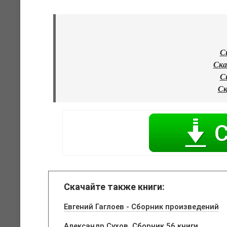
С
Ска
С
Ск
Скачайте также книги:
Евгений Гаглоев - Сборник произведений
Александр Сухов. Сборник 56 книги