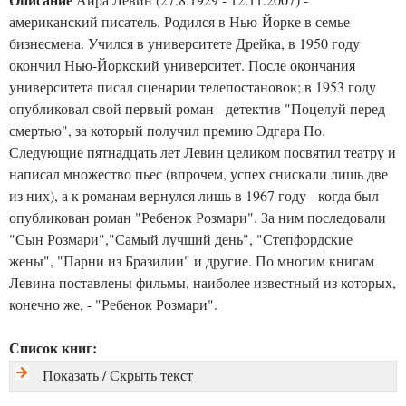
американский писатель. Родился в Нью-Йорке в семье
бизнесмена. Учился в университете Дрейка, в 1950 году
окончил Нью-Йоркский университет. После окончания
университета писал сценарии телепостановок; в 1953 году
опубликовал свой первый роман - детектив "Поцелуй перед
смертью", за который получил премию Эдгара По.
Следующие пятнадцать лет Левин целиком посвятил театру и
написал множество пьес (впрочем, успех снискали лишь две
из них), а к романам вернулся лишь в 1967 году - когда был
опубликован роман "Ребенок Розмари". За ним последовали
"Сын Розмари","Самый лучший день", "Степфордские
жены", "Парни из Бразилии" и другие. По многим книгам
Левина поставлены фильмы, наиболее известный из которых,
конечно же, - "Ребенок Розмари".
Список книг:
Показать / Скрыть текст