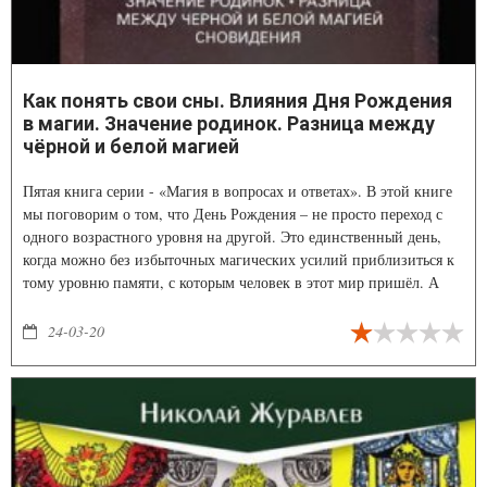
Как понять свои сны. Влияния Дня Рождения
в магии. Значение родинок. Разница между
чёрной и белой магией
Пятая книга серии - «Магия в вопросах и ответах». В этой книге
мы поговорим о том, что День Рождения – не просто переход с
одного возрастного уровня на другой. Это единственный день,
когда можно без избыточных магических усилий приблизиться к
тому уровню памяти, с которым человек в этот мир пришёл. А
приблизившись, вспомнить – зачем? Получим информацию о
том, что означают родинки на теле человека. Узнаем, чем чёрная
24-03-20
магия отличается от белой и есть ли вообще между ними разница.