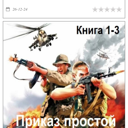
Сумеет ли переформатированный Фрунзе выжить среди новой
советской элиты, напоминающей банку с пауками? Получится ли
26-12-24
у легендарного командарма развернуть политику и
промышленность Советского Союза на новый, более оптимальный
путь развития?