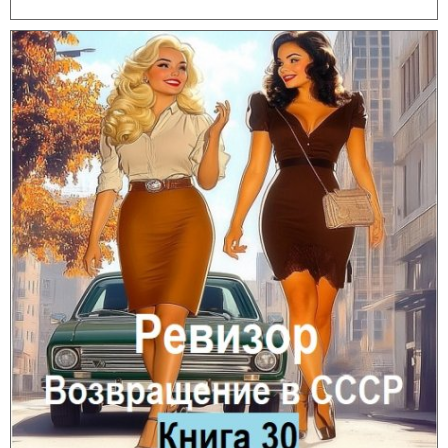
Вылечить мою болезнь, если с ней не сможет справится ни один
врач в мире?! Или всё же сможет? Я поехал к отцу, он моя
единственная надежда, хотя мы с ним и в ссоре. Если бы я только
знал, чем всё это закончится и КАК он мне поможет! Прощай
скучная жизнь заучки программиста и ботаника.