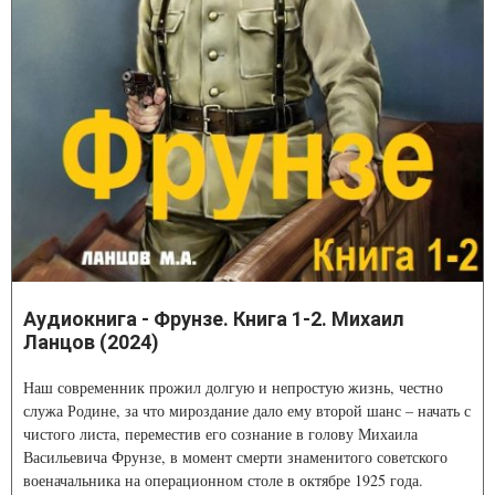
Аудиокнига - Фрунзе. Книга 1-2. Михаил
Ланцов (2024)
Наш современник прожил долгую и непростую жизнь, честно
служа Родине, за что мироздание дало ему второй шанс – начать с
чистого листа, переместив его сознание в голову Михаила
Васильевича Фрунзе, в момент смерти знаменитого советского
военачальника на операционном столе в октябре 1925 года.