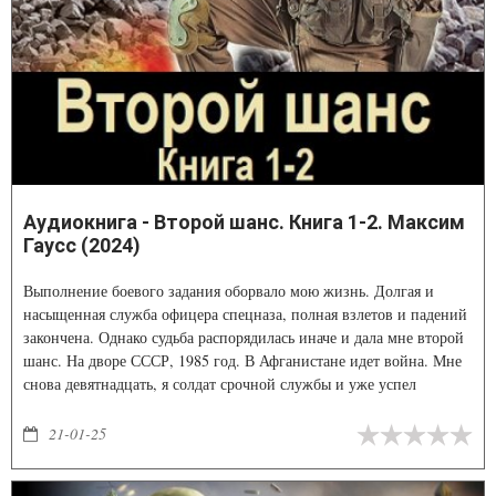
Аудиокнига - Второй шанс. Книга 1-2. Максим
Гаусс (2024)
Выполнение боевого задания оборвало мою жизнь. Долгая и
насыщенная служба офицера спецназа, полная взлетов и падений
закончена. Однако судьба распорядилась иначе и дала мне второй
шанс. На дворе СССР, 1985 год. В Афганистане идет война. Мне
снова девятнадцать, я солдат срочной службы и уже успел
отличиться на серьезном боевом задании, спасая гражданских.
Однако на этом останавливаться я не намерен! Вот только я не
21-01-25
учел, что мои действия привлекут внимание особистов…