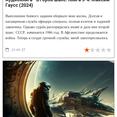
Гаусс (2024)
Выполнение боевого задания оборвало мою жизнь. Долгая и
насыщенная служба офицера спецназа, полная взлетов и падений
закончена. Однако судьба распорядилась иначе и дала мне второй
шанс. СССР, начинается 1986 год. В Афганистане продолжается
война. Теперь я солдат срочной службы, мной заинтересовалось
ГРУ. Впереди стремительный подъем, обучение в специальном
учебном центре и встреча с коварным противником, который
21-01-25
намерен покончить со мной… Ну что же, поглядим, кто кого!