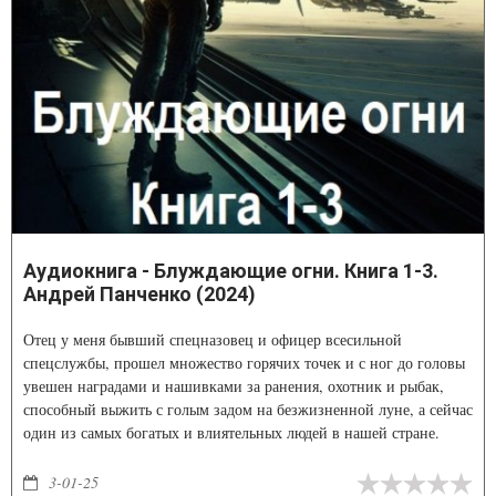
Аудиокнига - Блуждающие огни. Книга 1-3.
Андрей Панченко (2024)
Отец у меня бывший спецназовец и офицер всесильной
спецслужбы, прошел множество горячих точек и с ног до головы
увешен наградами и нашивками за ранения, охотник и рыбак,
способный выжить с голым задом на безжизненной луне, а сейчас
один из самых богатых и влиятельных людей в нашей стране.
Кажется, что нет ничего такого на свете, с чем бы отец не смог
справиться. Или нет? Как он сможет решить мою проблему?
3-01-25