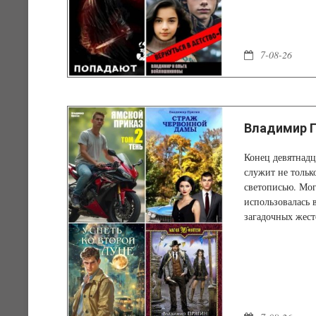
7-08-26
Владимир П
Конец девятнадц
служит не тольк
светописью. Мог
использовалась 
загадочных жест
тупике – способ
невероятными. Ч
бывший участни