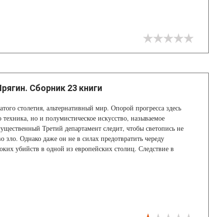
рягин. Сборник 23 книги
атого столетия, альтернативный мир. Опорой прогресса здесь
о техника, но и полумистическое искусство, называемое
ущественный Третий департамент следит, чтобы светопись не
во зло. Однако даже он не в силах предотвратить череду
оких убийств в одной из европейских столиц. Следствие в
ности, которыми обладает убийца, кажутся совершенно
тобы распутать дело, приглашается консультант – мастер-эксперт,
к секретной правительственной программы.