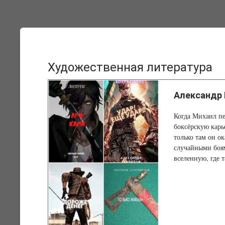
Художественная литература
Александр 
Когда Михаил пе
боксёрскую карье
только там он о
случайными боям
вселенную, где т
огромное жирное