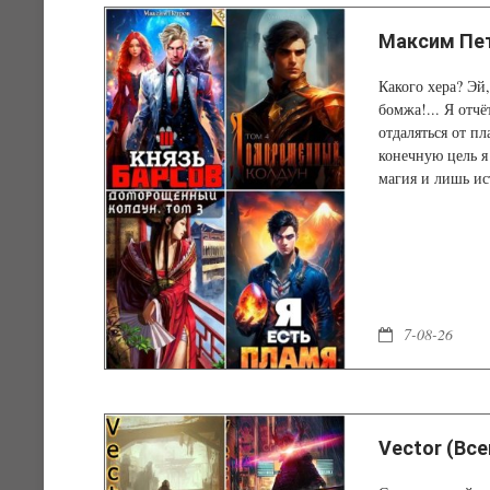
Максим Пет
Какого хера? Эй,
бомжа!... Я отч
отдаляться от п
конечную цель я
магия и лишь ис
7-08-26
Vector (Все