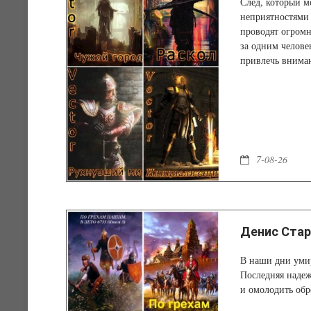
След, который м
неприятностями 
проводят огромн
за одним челове
привлечь вниман
7-08-26
Денис Стар
В наши дни уми
Последняя надеж
и омолодить обр