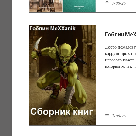
7-08-26
Гоблин MeX
Добро пожаловат
коррумпированна
игрового класса
который хочет, 
7-08-26