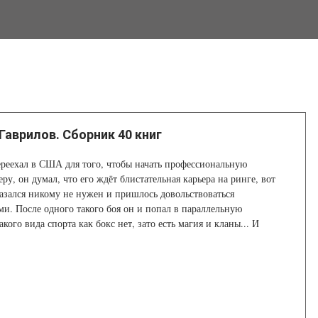
Гаврилов. Сборник 40 книг
реехал в США для того, чтобы начать профессиональную
ру, он думал, что его ждёт блистательная карьера на ринге, вот
казался никому не нужен и пришлось довольствоваться
и. После одного такого боя он и попал в параллельную
акого вида спорта как бокс нет, зато есть магия и кланы... И
 тело, с которым теперь надо как-то жить.