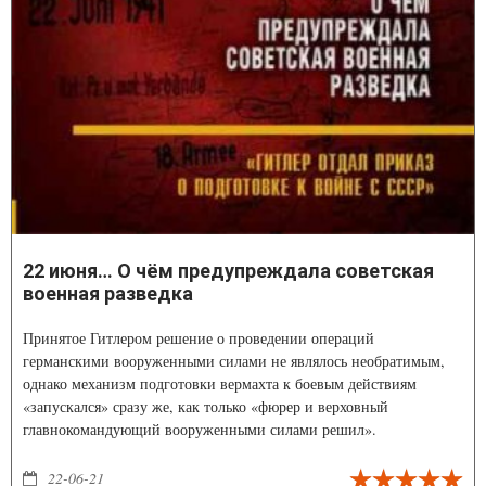
22 июня… О чём предупреждала советская
военная разведка
Принятое Гитлером решение о проведении операций
германскими вооруженными силами не являлось необратимым,
однако механизм подготовки вермахта к боевым действиям
«запускался» сразу же, как только «фюрер и верховный
главнокомандующий вооруженными силами решил».
Складывалась парадоксальная ситуация, когда командование
вермахта приступало к развертыванию войск в соответствии с
22-06-21