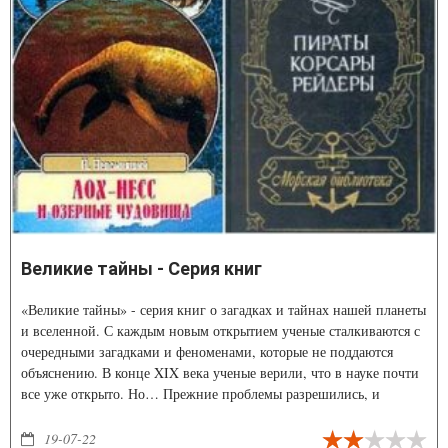
Великие тайны - Серия книг
«Великие тайны» - серия книг о загадках и тайнах нашей планеты
и вселенной. С каждым новым открытием ученые сталкиваются с
очередными загадками и феноменами, которые не поддаются
объяснению. В конце XIX века ученые верили, что в науке почти
все уже открыто. Но… Прежние проблемы разрешились, и
появились десятки других. Тайны подстерегают нас и в
космической дали, и в глубинах материи, и даже в повседневной
19-07-22