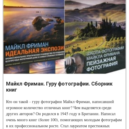
Майкл Фриман. Гуру фотографии. Сборник
книг
Кто он такой - гуру фотографии Майкл Фриман, написавший
огромное количество отличных книг? Чем выделяется среди
других авторов? Он родился в 1945 году в Британии. Написал
очень много книг (более 100), помогающих молодым фотографам
в их профессиональном росте. Стал лауреатом престижных