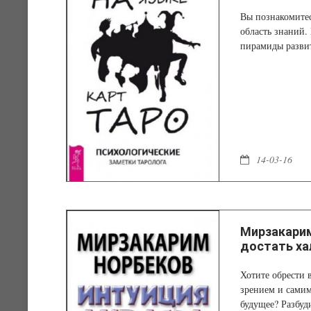
Вы познакомитес
область знаний. 
пирамиды развит
14-03-16
Мирзакарим
достать ха
Хотите обрести 
зрением и самим
будущее? Разбуд