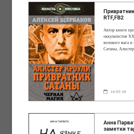
Привратник 
RTF,FB2
Автор книги про
оккультистов ХХ
великого мага и 
Сатаны, Алистер
14-03-16
Анна Парва
заметки та