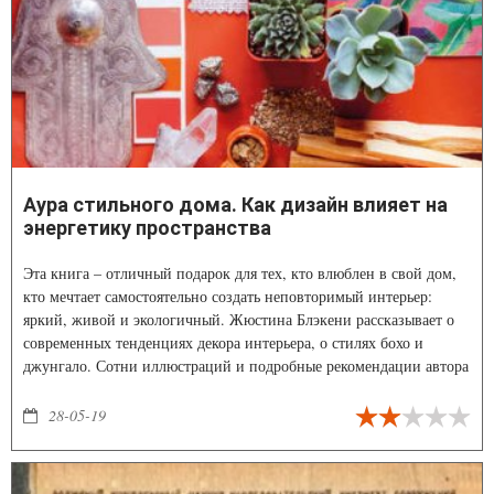
Аура стильного дома. Как дизайн влияет на
энергетику пространства
Эта книга – отличный подарок для тех, кто влюблен в свой дом,
кто мечтает самостоятельно создать неповторимый интерьер:
яркий, живой и экологичный. Жюстина Блэкени рассказывает о
современных тенденциях декора интерьера, о стилях бохо и
джунгало. Сотни иллюстраций и подробные рекомендации автора
помогут создать гармоничные сочетания деталей, подобрать ткани
и аксессуары. В книге приведены списки тегов и ссылок на
28-05-19
полезные интернет-ресурсы, которые подскажут где искать
необходимые предметы интерьера.