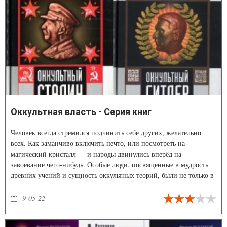
Оккультная власть - Серия книг
Человек всегда стремился подчинить себе других, желательно
всех. Как заманчиво включить нечто, или посмотреть на
магический кристалл — и народы двинулись вперёд на
завоевание чего-нибудь. Особые люди, посвященные в мудрость
древних учений и сущность оккультных теорий, были не только в
прошлом, они и в наши дни продолжают передавать сакральные
тайны из поколения в поколение. Оккультные войны, в которых
9-05-22
они участвуют, продолжаются и теперь, однако не всегда
очевидны их удивительные проявления и последствия.