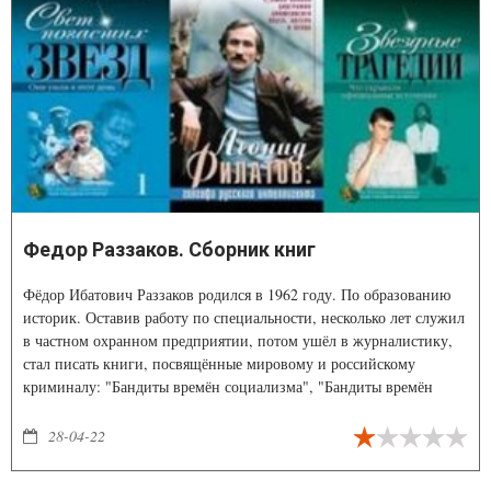
Федор Раззаков. Сборник книг
Фёдор Ибатович Раззаков родился в 1962 году. По образованию
историк. Оставив работу по специальности, несколько лет служил
в частном охранном предприятии, потом ушёл в журналистику,
стал писать книги, посвящённые мировому и российскому
криминалу: "Бандиты времён социализма", "Бандиты времён
капитализма", "Век террора". Затем открыл новую стезю -
биографии "звёзд" российской культуры и спорта.
28-04-22