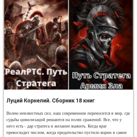
Луций Корнелий. Сборник 18 книг
Волею неизвестных сил, наш современник переносится в мир, где
судьбы цивилизаций решаются на полях сражений. Все, что у
него есть - дар стратега и желание выжить. Когда враг
превосходит числом, когда предательство пустило корни в самое