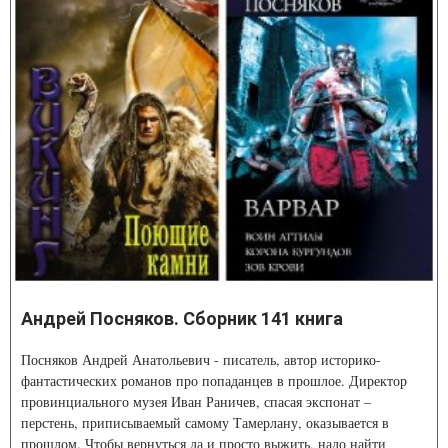
Андрей Посняков. Сборник 141 книга
Посняков Андрей Анатольевич - писатель, автор историко-
фантастических романов про попаданцев в прошлое. Директор
провинциального музея Иван Раничев, спасая экспонат –
перстень, приписываемый самому Тамерлану, оказывается в
прошлом. Чтобы вернуться да и просто выжить, надо найти