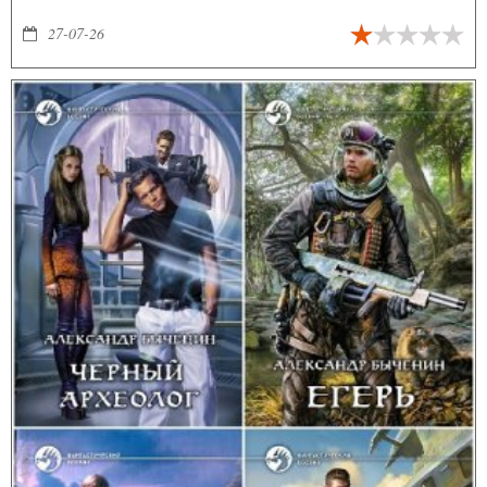
навсегда... Неведомым силам было угодно перенести его разум в
тело девочки-подростка!
27-07-26