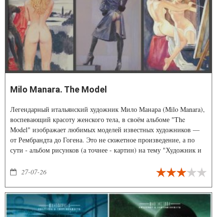
Milo Manara. The Model
Легендарный итальянский художник Мило Манара (Milo Manara),
воспевающий красоту женского тела, в своём альбоме "The
Model" изображает любимых моделей известных художников —
от Рембрандта до Гогена. Это не сюжетное произведение, а по
сути - альбом рисунков (а точнее - картин) на тему "Художник и
его модель (муза) в разные времена".
27-07-26