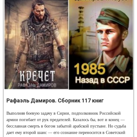
Рафаэль Дамиров. Сборник 117 книг
Выполняя боевую задачу в Сирии, подполковник Российской
армии погибает от рук предателей. Казалось бы, вот и конец —
бесславная смерть в богом забытой арабской пустыне. Но судьба
дает ему второй шанс — его сознание переносится в Советский