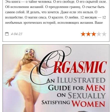
Эта книга — о тайне человека. О его свободе. О его скрытой силе.
Об исполнении желаний. О преодолении границ. О счастье быть
самим собой. И делать, что хочется. Даже если это нельзя. О
волшебстве. О магии секса. О красоте. О любви. 12 месяцев — 12
необычных эротических историй, исполняющих желания. Ваше
желание тоже может сбыться — просто загадайте его, когда будете
читать историю месяца, в котором вы пришли в этот мир.
4-04-23