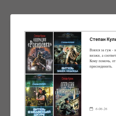
Степан Кули
Взялся за гуж -
визжи, а соответ
Кому помочь, от
присоединить.
6-06-26