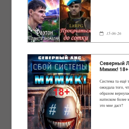
15-06-26
Северный Ли
Мимик! 18+
Система та ещё т
ожидала того, чт
образом вернула
натиском более 
это мне даст?