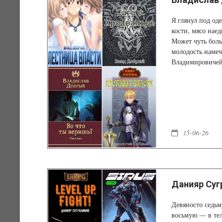
Я глянул под оде
кости, мясо нае
Может чуть боль
молодость намеч
Владимировичей!
15-06-26
Данияр Суг
Девяносто седьм
восьмую — в тел