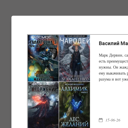
Василий Ма
Марк Дервин, са
есть преимущест
нужны. Он жажде
ему выкачивать 
разума и вот уж
15-06-26