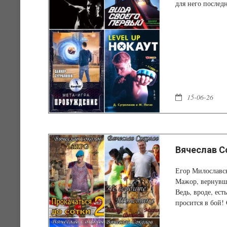
для него послед
15-06-26
Вячеслав С
Егор Милославс
Мажор, вернувши
Ведь, вроде, ест
просится в бой