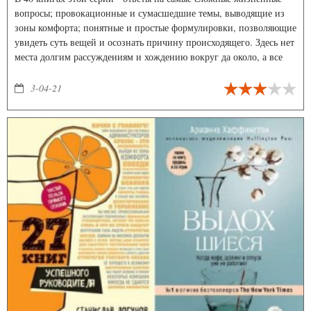
вопросы; провокационные и сумасшедшие темы, выводящие из
зоны комфорта; понятные и простые формулировки, позволяющие
увидеть суть вещей и осознать причину происходящего. Здесь нет
места долгим рассуждениям и хождению вокруг да около, а все
вещи называются своими именами - только при таком подходе
эффективность советов и рекомендаций психолога оказывается
3-04-21
максимальной. Именно по такому принципу написаны книги
серии «Psychology#KnowHow».