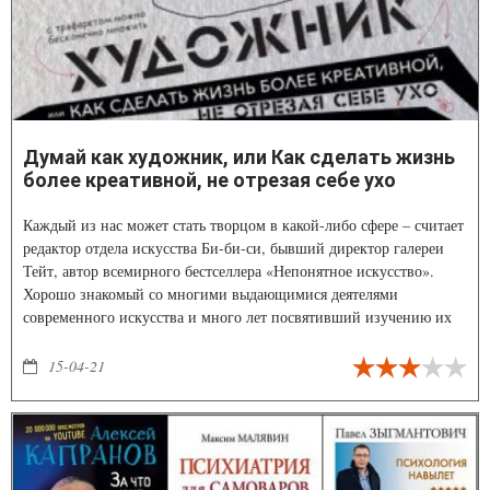
Думай как художник, или Как сделать жизнь
более креативной, не отрезая себе ухо
Каждый из нас может стать творцом в какой-либо сфере – считает
редактор отдела искусства Би-би-си, бывший директор галереи
Тейт, автор всемирного бестселлера «Непонятное искусство».
Хорошо знакомый со многими выдающимися деятелями
современного искусства и много лет посвятивший изучению их
творчества, в своей новой книге он знакомит читателей с
подходами, практиками и приемами, с помощью которых
15-04-21
творческие личности настраивают свое воображение на поиск
новых идей и превращают его в эффективный инструмент.