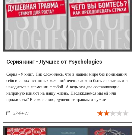
Серия книг - Лучшее от Psychologies
Серия - 9 книг. Так сложилось, что в нашем мире без понимания
себя и своих истинных желаний очень сложно быть счастливым и
находиться в гармонии с собой. А ведь эти две составляющие
напрямую влияют на нашу жизнь. Наслаждаемся мы ей или
проживаем? К сожалению, душевные травмы и чужие
неблагоприятные установки, внушенные нам в детстве,
заглушают внутренний голос. В свою очередь, это приводит к
29-04-21
заниженной самооценке, отсутствию уверенности в себе, потере
внутренней опоры и прокрастинации. Не волнуйтесь, это
поправимо!