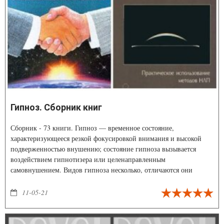
Гипноз. Сборник книг
Сборник - 73 книги. Гипноз — временное состояние,
характеризующееся резкой фокусировкой внимания и высокой
подверженностью внушению; состояние гипноза вызывается
воздействием гипнотизера или целенаправленным
самовнушением. Видов гипноза несколько, отличаются они
концентрацией внимания клиента внутрь себя и степенью
внушаемости. Но при каждом из них защитные механизмы
11-05-21
сознания выключаются и можно провести глубинную
психотерапию на пользу пациента.