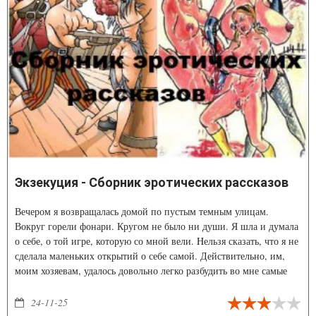
Экзекуция - Сборник эротических рассказов
Вечером я возвращалась домой по пустым темным улицам.
Вокруг горели фонари. Кругом не было ни души. Я шла и думала
о себе, о той игре, которую со мной вели. Hельзя сказать, что я не
сделала маленьких открытий о себе самой. Действительно, им,
моим хозяевам, удалось довольно легко разбудить во мне самые
неожиданные вещи. Hа пример, раньше я и представить себе не
могла, что буду лизать женщин и получать даже от этого
24-11-25
удовольствие. Теперь я даже поймала себя на том, что жду того