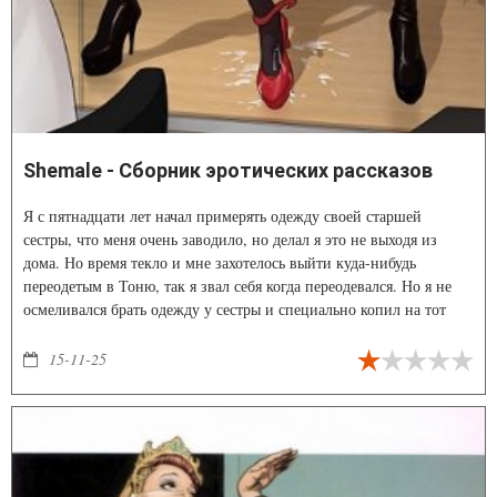
Shemale - Сборник эротических рассказов
Я с пятнадцати лет начал примерять одежду своей старшей
сестры, что меня очень заводило, но делал я это не выходя из
дома. Но время текло и мне захотелось выйти куда-нибудь
переодетым в Тоню, так я звал себя когда переодевался. Но я не
осмеливался брать одежду у сестры и специально копил на тот
день. Первая одежда что я купил было серое платье, так же я
приобрёл чёрноё кружевное бельё, последним что я приобрёл
15-11-25
парик. Дома я переоделся во всё это, в лифчик напихал ваты и
вышел. Сразу за дверями у меня чуть не случился сердечный
приступ, на площадке стоял наш сосед и курил.