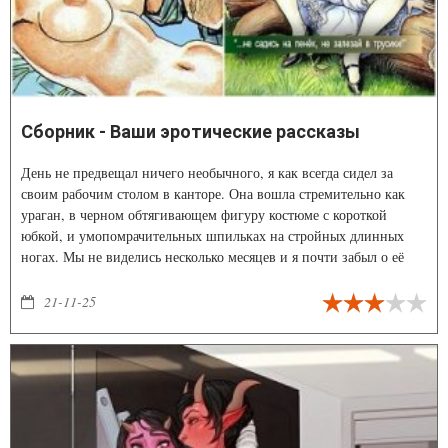
Сборник - Ваши эротические рассказы
День не предвещал ничего необычного, я как всегда сидел за
своим рабочим столом в канторе. Она вошла стремительно как
ураган, в черном обтягивающем фигуру костюме с короткой
юбкой, и умопомрачительных шпильках на стройных длинных
ногах. Мы не виделись несколько месяцев и я почти забыл о её
существовании, хотя всего пару месяцев назад у нас был бурный
роман. Надо сказать, что не смотря на то что я женат, и очень
21-11-25
люблю свою жену, я позволяю себе иногда сходить на лево,
завести интрижку на стороне, исключительно ради секса, молодой
организм, знаете ли просит своего. Так вот одна из моих бывших
пассий стояла сейчас передо мной, точнее не стояла, а забиралась
под мой стол, и расстёгивала мне брюки.