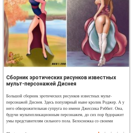
Сборник эротических рисунков известных
мульт-персонажей Диснея
Большой сборник эротических рисунков известных мульт-
персонажей Диснея. Здесь популярный ныне кролик Роджер. А у
него обворожительная супруга по имени Джессика Рэббит. Она,
будучи мультипликационным персонажем, до сих пор будоражит
умы представителям сильного пола. Белоснежка со своими
гномиками, русалочка, спящая красавица, золушка без туфельки и