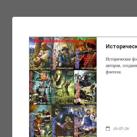
Историческ
Историческое фэ
авторов, создан
фэнтези.
10-05-26