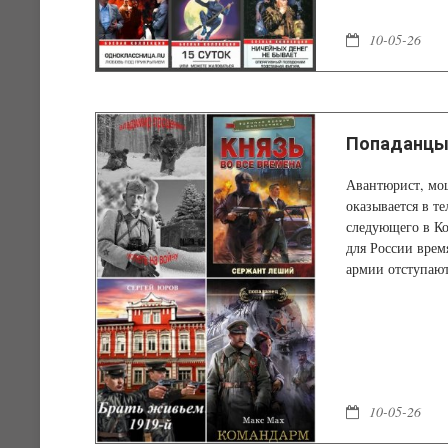
10-05-26
Попаданцы.
Авантюрист, мош
оказывается в т
следующего в Ко
для России врем
армии отступают
криминальный ав
ошибки прошлого
однозначно...
10-05-26