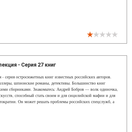
екция - Серия 27 книг
я - серия остросюжетных книг известных российских авторов.
иллеры, шпионские романы, детективы. Большинство книг
кими сборниками. Знакомьтесь: Андрей Бобров — волк одиночка,
скусств, способный стать своим и для сицилийской мафии и для
тократии. Он может решать проблемы российских спецслужб, а
 американскому вторжению в Югославию. Не удивительно, что в
людей, мечтающих от него избавиться.