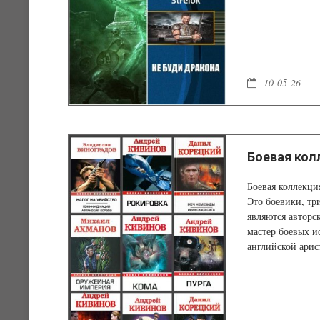
10-05-26
Боевая колл
Боевая коллекци
Это боевики, тр
являются авторс
мастер боевых и
английской арис
может помешать
мире так много 