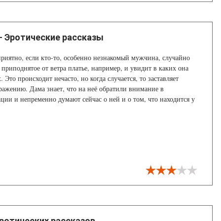
- Эротические рассказы
иятно, если кто-то, особенно незнакомый мужчина, случайно
 приподнятое от ветра платье, например, и увидит в каких она
. Это происходит нечасто, но когда случается, то заставляет
ражению. Дама знает, что на неё обратили внимание в
ции и непременно думают сейчас о ней и о том, что находится у
Особенного, приятного волнения придают прозрачные трусики.
Эротических рассказов