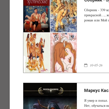
Сборник - 339 к
прекрасной…, же
роман или Мой 
10-05-26
Маркус Кас.
Я умер и попал.
Нет, обучаться 