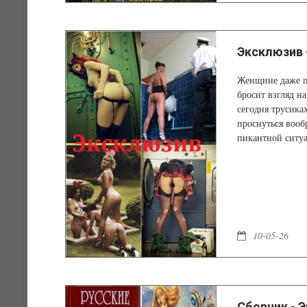
Эксклюзив 
Женщине даже пр
бросит взгляд на
сегодня трусиках
проснуться вооб
пикантной ситуа
неё между ног. 
10-05-26
Сборник - 