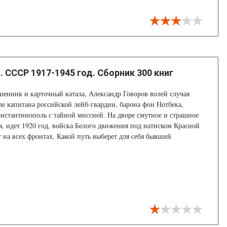
 СССР 1917-1945 год. Сборник 300 книг
енник и карточный катала, Александр Говоров волей случая
еле капитана российской лейб-гвардии, барона фон Нотбека,
нстантинополь с тайной миссией. На дворе смутное и страшное
я, идет 1920 год, войска Белого движения под натиском Красной
 на всех фронтах. Какой путь выберет для себя бывший
торитет? Постарается воспользоваться случаем и исправить
, либо опять встанет на скользкую дорожку? Но не всё так