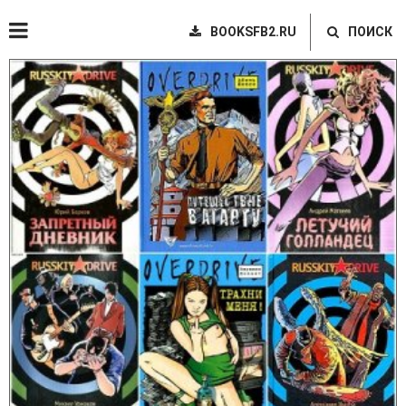
BOOKSFB2.RU
ПОИСК