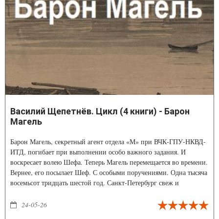
Василий Щепетнёв. Цикл (4 книги) - Барон
Магель
Барон Магель, секретный агент отдела «М» при ВЧК-ГПУ-НКВД-
ИТД, погибает при выполнении особо важного задания. И
воскресает волею Шефа. Теперь Магель перемещается во времени.
Вернее, его посылает Шеф. С особыми поручениями. Одна тысяча
восемьсот тридцать шестой год. Санкт-Петербург свеж и
прекрасен, свежи и прекрасны люди. Но как сделать так, чтобы
известная пуля не изменила историю России? Или, напротив,
24-05-26
изменила?