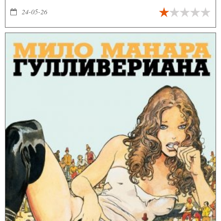
«Пацаны».
24-05-26