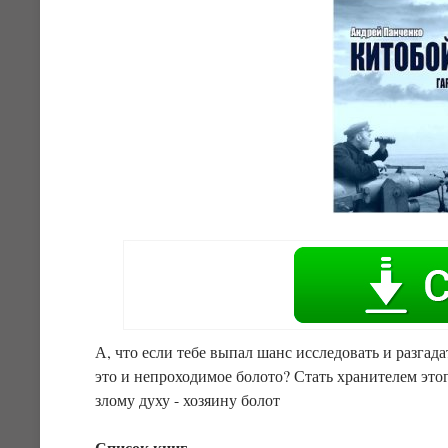
А, что если тебе выпал шанс исследовать и разгадат
это и непроходимое болото? Стать хранителем этог
злому духу - хозяину болот
Список книг