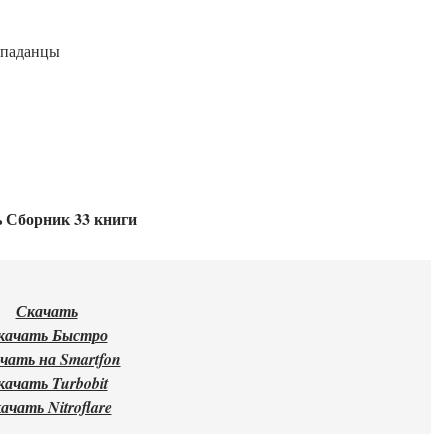
опаданцы
 Сборник 33 книги
Скачать
качать Быстро
чать на Smartfon
качать Turbobit
ачать Nitroflare