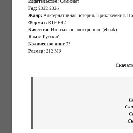
Издательство:
Самиздат
Год:
2022-2026
Жанр:
Альтернативная история, Приключения, П
Формат:
RTF,FB2
Качество:
Изначально электронное (ebook)
Язык:
Русский
Количество книг
33
Размер:
212 Мб
Скачать
С
Ска
С
Ск