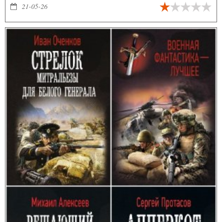
степей с юго-востока, а так же от многочисленных западных
21-05-26
врагов. В помощь же ему – знание истории, да слившиеся навыки
офицера и боевого командира 21 и 13 века