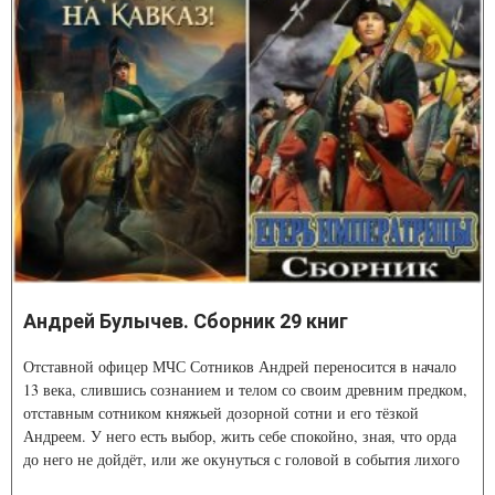
Андрей Булычев. Сборник 29 книг
Отставной офицер МЧС Сотников Андрей переносится в начало
13 века, слившись сознанием и телом со своим древним предком,
отставным сотником княжьей дозорной сотни и его тёзкой
Андреем. У него есть выбор, жить себе спокойно, зная, что орда
до него не дойдёт, или же окунуться с головой в события лихого
13 века, помогая предкам отстаивать свою землю от ударов из