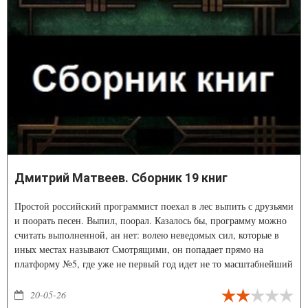
Дмитрий Матвеев. Сборник 19 книг
Простой российский программист поехал в лес выпить с друзьями
и поорать песен. Выпил, поорал. Казалось бы, программу можно
считать выполненной, ан нет: волею неведомых сил, которые в
иных местах называют Смотрящими, он попадает прямо на
платформу №5, где уже не первый год идет не то масштабнейший
социальный эксперимент, не то естественный национальный
отбор. Смотрящие добавляют в условия игры новый фактор.
20-05-26
Какому анклаву достанется новый форт в таежных дебрях?