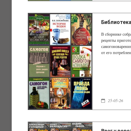
Библиотека
В сборнике собр
рецепты пригото
самогоноварения
от его потреблен
25-05-26
Враг у воро