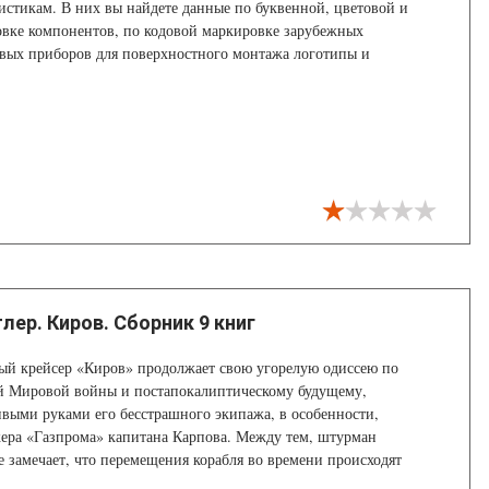
истикам. В них вы найдете данные по буквенной, цветовой и
вке компонентов, по кодовой маркировке зарубежных
вых приборов для поверхностного монтажа логотипы и
ащения при маркировке микросхем ведущих зарубежных
 а также рекомендации по использованию и проверке
ектронных компонентов.
ер. Киров. Сборник 9 книг
ый крейсер «Киров» продолжает свою угорелую одиссею по
й Мировой войны и постапокалиптическому будущему,
выми руками его бесстрашного экипажа, в особенности,
ера «Газпрома» капитана Карпова. Между тем, штурман
 замечает, что перемещения корабля во времени происходят
адцать дней, а значит, дело не в том, что российские ядерные