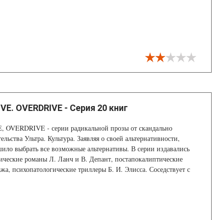
аются от удара кувалдой. Но в чем же? Да черт его знает.
елых русских (и не только) в пространстве и времени
VE. OVERDRIVE - Серия 20 книг
 OVERDRIVE - серии радикальной прозы от скандально
ельства Ультра. Культура. Заявляя о своей альтернативности,
шило выбрать все возможные альтернативы. В серии издавались
ические романы Л. Ланч и В. Депант, постапокалиптические
жа, психопатологические триллеры Б. И. Элисса. Соседствует с
 известный роман Д. Нестерова.