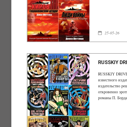
боеголовки взрыв
Приключения вес
продолжаются…
25-05-26
RUSSKIY DRI
RUSSKIY DRIVE,
известного издат
издательство ре
откровенно эрот
романы П. Борда
ними скандально