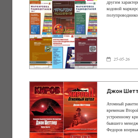
другим характер
кодовой маркиро
полупроводнико
буквенные сокр
производителей,
исправности эл
25-05-26
Джон Шеттл
Атомный ракетн
временам Второ
устроенному кри
бывшего менедж
Федоров впервые
ровно через двен