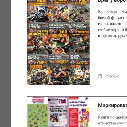
Враг у ворот. Ф
боевой фантасти
если к власти в
слабые люди, о 
вторгается, русс
будет за нами.
25-05-26
Маркировка
Книги по цветов
отечественного 