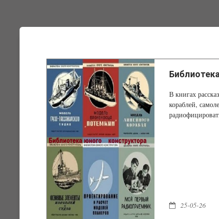
Библиотека
В книгах расска
кораблей, самол
радиофицировать 
25-05-26