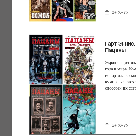
24-05-26
Гарт Эннис,
Пацаны
Экранизация ком
года в мире. Ко
испортила всеми
кумиры человече
способен их сде
24-05-26