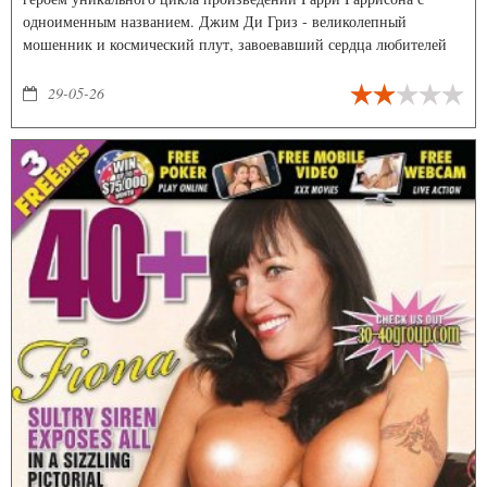
одноименным названием. Джим Ди Гриз - великолепный
мошенник и космический плут, завоевавший сердца любителей
фантастики по всему миру. Невероятные ситуации и ещё более
немыслимые финты этого героя, кто неизменно выходит из
29-05-26
каждой ситуации победителем, при этом сохраняя железное
спокойствие и вселенское обаяние не оставят никого
равнодушным. Ведь именно благодаря своей нечеловеческой
увертливости и по истине «дьявольскому везению» Ди Гриз и
получает прозвище - Джим Стальная крыса.